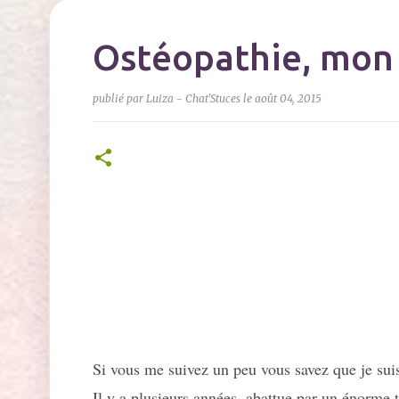
Ostéopathie, mon
publié par
Luiza - Chat'Stuces
le
août 04, 2015
Si vous me suivez un peu vous savez que je sui
Il y a plusieurs années, abattue par un énorme 