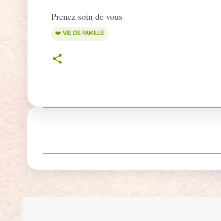
Prenez soin de vous
❤️ VIE DE FAMILLE
C
o
m
m
e
n
t
a