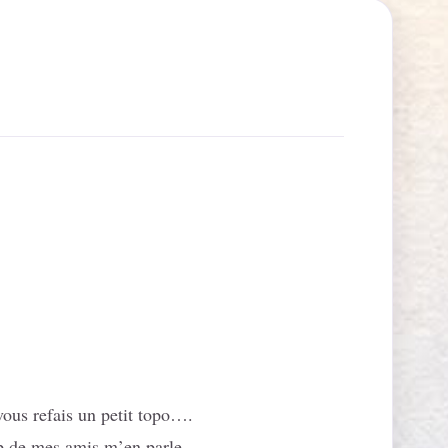
vous refais un petit topo….
up de mes amis m’en parle.