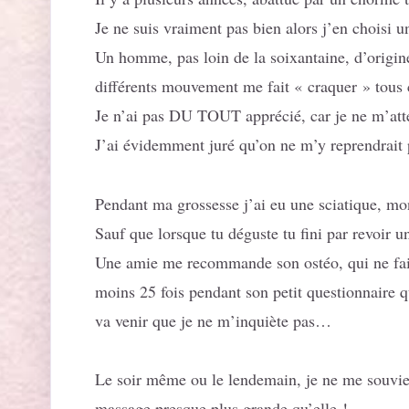
Je ne suis vraiment pas bien alors j’en choisi u
Un homme, pas loin de la soixantaine, d’origine
différents mouvement me fait « craquer » tous c
Je n’ai pas DU TOUT apprécié, car je ne m’att
J’ai évidemment juré qu’on ne m’y reprendrait 
Pendant ma grossesse j’ai eu une sciatique,
Sauf que lorsque tu déguste tu fini par revoir
Une amie me recommande son ostéo, qui ne fait p
moins 25 fois pendant son petit questionnaire qu
va venir que je ne m’inquiète pas…
Le soir même ou le lendemain, je ne me souvien
massage presque plus grande qu’elle !