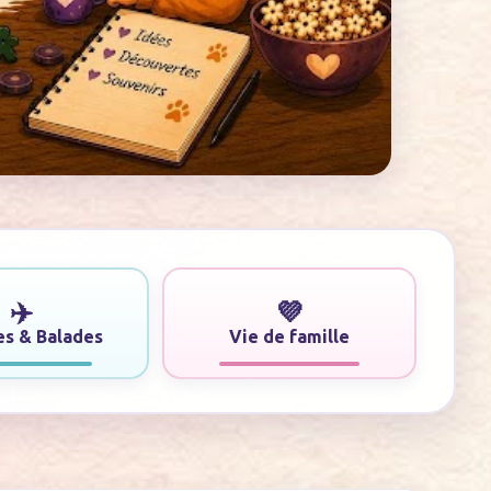
✈️
💜
s & Balades
Vie de famille