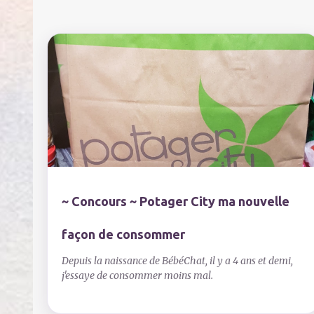
i
r
e
s
~ Concours ~ Potager City ma nouvelle
façon de consommer
Depuis la naissance de BébéChat, il y a 4 ans et demi,
j'essaye de consommer moins mal.