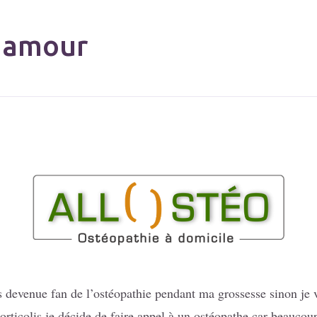
 amour
s devenue fan de l’ostéopathie pendant ma grossesse sinon je 
torticolis je décide de faire appel à un ostéopathe car beauco