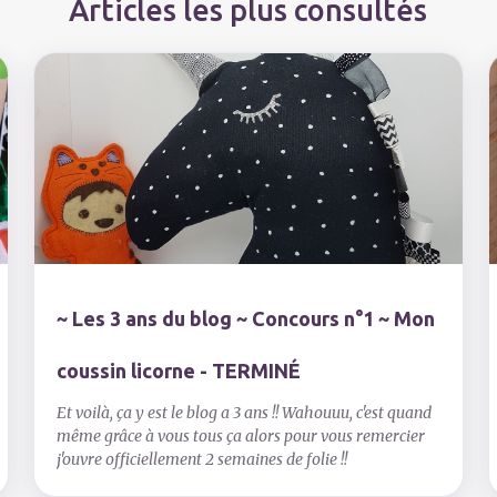
Articles les plus consultés
~ Les 3 ans du blog ~ Concours n°1 ~ Mon
coussin licorne - TERMINÉ
Et voilà, ça y est le blog a 3 ans !! Wahouuu, c'est quand
même grâce à vous tous ça alors pour vous remercier
j'ouvre officiellement 2 semaines de folie !!