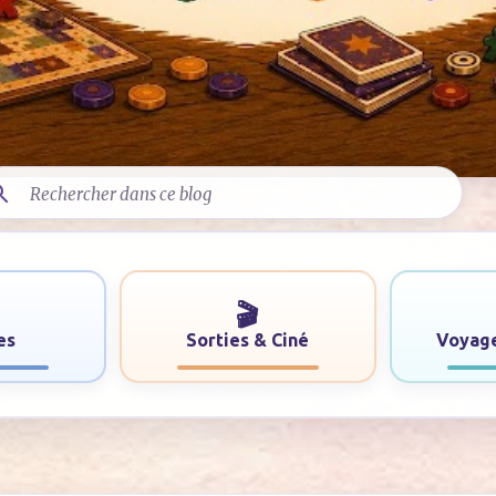
🎬
es
Sorties & Ciné
Voyage