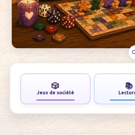
🎲
📚
Jeux de société
Lectur