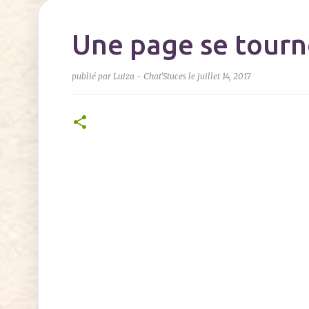
Une page se tourne
publié par
Luiza - Chat'Stuces
le
juillet 14, 2017