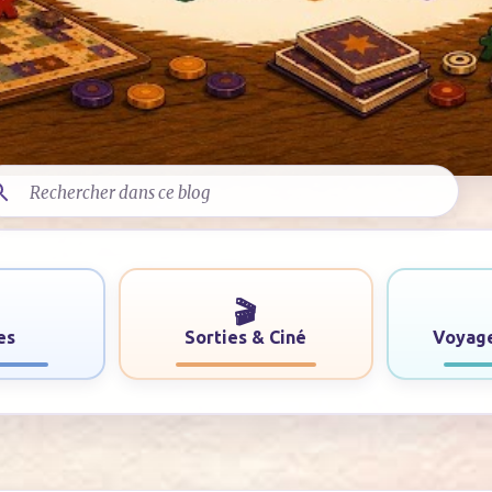
🎬
es
Sorties & Ciné
Voyage