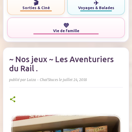
🎬
✈️
Sorties & Ciné
Voyages & Balades
💜
Vie de famille
~ Nos jeux ~ Les Aventuriers
du Rail .
publié par
Luiza - Chat'Stuces
le
juillet 24, 2018