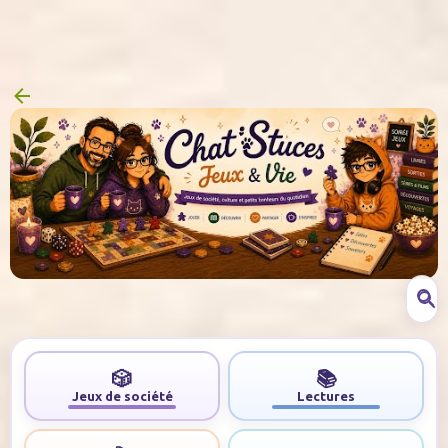
Accéder au contenu principal
🎲
📚
Jeux de société
Lectures