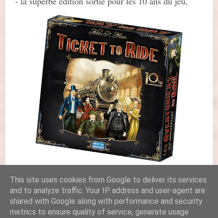
- la superbe édition sortie pour les 10 ans du jeu,
Elle me fait vraiment de l’œil celle ci mais le prix
This site uses cookies from Google to deliver its services
me décourage ....
and to analyze traffic. Your IP address and user-agent are
shared with Google along with performance and security
metrics to ensure quality of service, generate usage
- l'édition enfant version États Unis ....