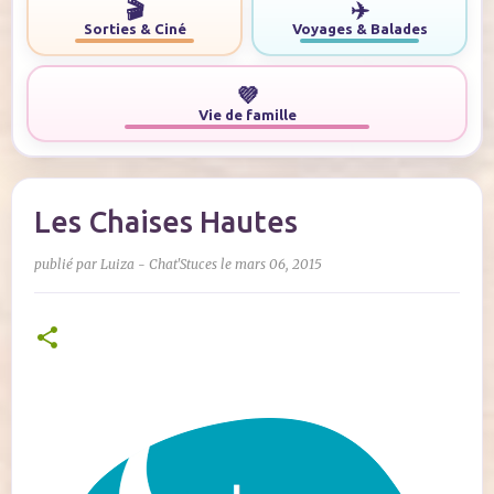
🎬
✈️
Sorties & Ciné
Voyages & Balades
💜
Vie de famille
Les Chaises Hautes
publié par
Luiza - Chat'Stuces
le
mars 06, 2015