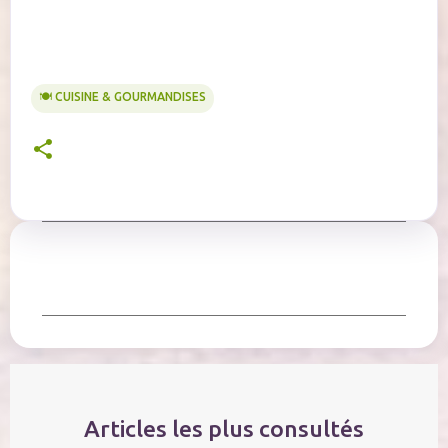
🍽️ CUISINE & GOURMANDISES
C
o
m
m
e
n
t
Articles les plus consultés