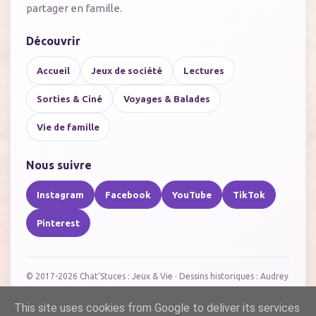
partager en famille.
Découvrir
Accueil
Jeux de société
Lectures
Sorties & Ciné
Voyages & Balades
Vie de famille
Nous suivre
Instagram
Facebook
YouTube
TikTok
Pinterest
© 2017-2026 Chat’Stuces : Jeux & Vie · Dessins historiques : Audrey
·
Nouvelle identité visuelle créée avec l’aide de l’IA.
This site uses cookies from Google to deliver its services
Qui sommes-nous ?
Mentions légales