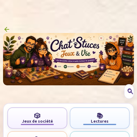
Accéder au contenu principal
🎲
📚
Jeux de société
Lectures