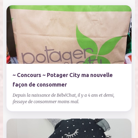
a
i
r
e
s
~ Concours ~ Potager City ma nouvelle
façon de consommer
Depuis la naissance de BébéChat, il y a 4 ans et demi,
j'essaye de consommer moins mal.